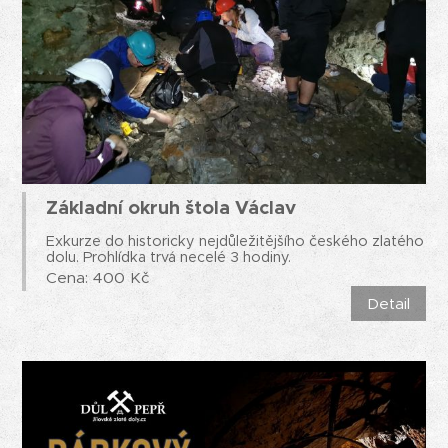
Základní okruh štola Václav
Exkurze do historicky nejdůležitějšího českého zlatého
dolu. Prohlídka trvá necelé 3 hodiny.
Cena: 400 Kč
Detail