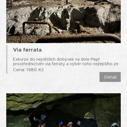
Via ferrata
Exkurze do největších dobývek na dole Pepř
prostřednictvím via ferraty a výběr toho nejlepšího ze
základního okruhu. Prohlídka trvá 3 hodiny.
Cena: 1580 Kč
Detail